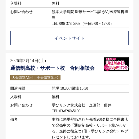
入場料
無料
お問い合わせ
熊本大学病院 医療サービス課 がん医療連携担
当
TEL:096-373-5993（平日9:00～17:00）
イベントサイト
2026年2月14日(土)
通信制高校・サポート校 合同相談会
大会議室A3+4、中会議室D1+2
開演時間
開場 10:30 / 閉場 15:30
入場料
無料
お問い合わせ
学びリンク株式会社 企画部 藤井
TEL:03-6260-5100
備考
事前に来場登録された先着200名様に全国書店
で発売中の「通信制高校・サポート校がわか
る」進路に役立つ1冊（学びリンク発行）をプ
レゼントしております。