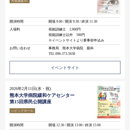
大会議室A1
開演時間
開場 9:00 / 開演 9:30 / 終演 11:30
入場料
視能訓練士 1,000円
視能訓練士以外 500円
※イベントサイトより要事前申込み
お問い合わせ
事務局 熊本大学病院 眼科
TEL:096-373-5638
イベントサイト
2026年2月11日(水・祝)
熊本大学病院緩和ケアセンター
第15回県民公開講座
シビックホール
開演時間
開場 12:30 / 開演 13:00 / 終演 15:00