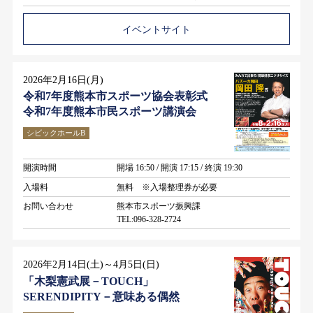
イベントサイト
2026年2月16日(月)
令和7年度熊本市スポーツ協会表彰式
令和7年度熊本市民スポーツ講演会
シビックホールB
開演時間
開場 16:50 / 開演 17:15 / 終演 19:30
入場料
無料 ※入場整理券が必要
お問い合わせ
熊本市スポーツ振興課
TEL:096-328-2724
2026年2月14日(土)～4月5日(日)
「木梨憲武展－TOUCH」
SERENDIPITY－意味ある偶然