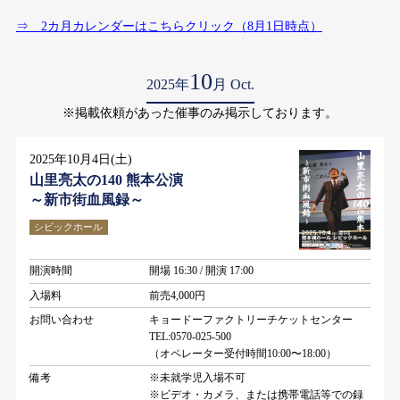
⇒ 2カ月カレンダーはこちらクリック（8月1日時点）
10
2025年
月 Oct.
※掲載依頼があった催事のみ掲示しております。
2025年10月4日(土)
山里亮太の140 熊本公演
～新市街血風録～
シビックホール
開演時間
開場 16:30 / 開演 17:00
入場料
前売4,000円
お問い合わせ
キョードーファクトリーチケットセンター
TEL:0570-025-500
（オペレーター受付時間10:00〜18:00）
備考
※未就学児入場不可
※ビデオ・カメラ、または携帯電話等での録