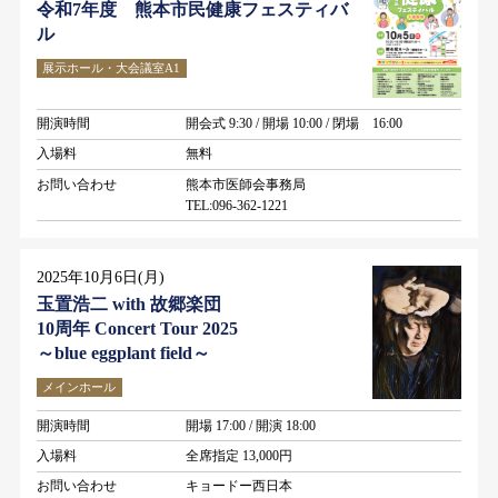
令和7年度 熊本市民健康フェスティバ
ル
展示ホール・大会議室A1
開演時間
開会式 9:30 / 開場 10:00 / 閉場 16:00
入場料
無料
お問い合わせ
熊本市医師会事務局
TEL:096-362-1221
2025年10月6日(月)
玉置浩二 with 故郷楽団
10周年 Concert Tour 2025
～blue eggplant field～
メインホール
開演時間
開場 17:00 / 開演 18:00
入場料
全席指定 13,000円
お問い合わせ
キョードー西日本